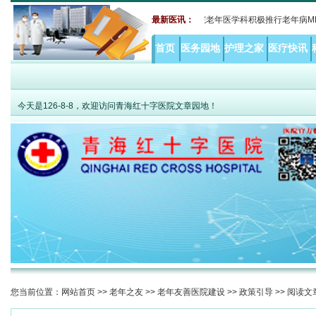
难题 MDT打破综合诊疗瓶颈——青海红十字医院老年医学科积极推行老年病MDT诊
最新医讯：
首页
医务园地
护理之家
医疗快讯
今天是
126-8-8，欢迎访问青海红十字医院文章园地！
您当前位置：
网站首页
>>
老年之友
>>
老年友善医院建设
>>
政策引导
>> 阅读文