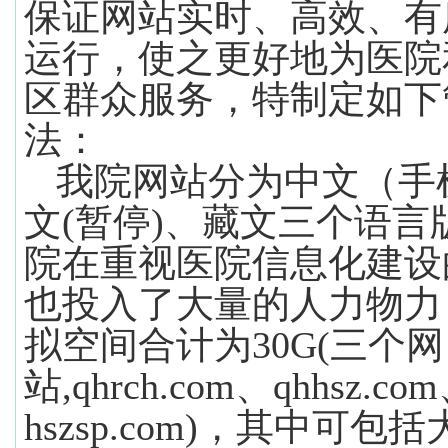
保证网站实时、高效、有
运行，
使之更好地为医院
区群众服务，
特制定如下
法：
我院网站分为中文（手
文
(
暂停
)
、藏文三个语言
院在重视医院信息化建设
也投入了大量的人力物力
拟空间合计为
30G(
三个网
站
,qhrch.com
、
qhhsz.com
hszsp.com)
，其中可包括