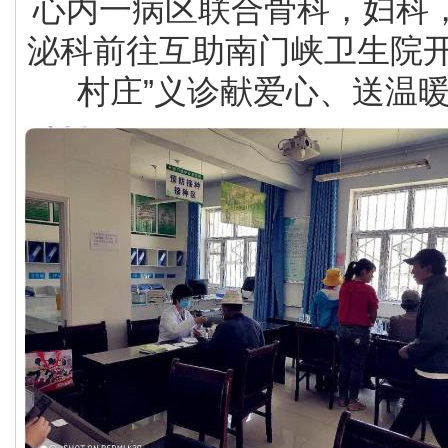
心内一病区联合骨科，妇科
泌科前往互助南门峡卫生院开
村庄”义诊献爱心、送温