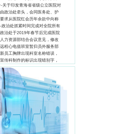
0号-关于印发青海省省级公立医院对
号-由政治处牵头，会同医务处、护
号-要求从医院红会历年余款中向称
号--政治处抓紧时间完成对全院所有
号-政治处于2019年春节后完成医院
号-人力资源部结合会议意见，修改
号-远程心电值班室暂归员外服务部
号-新员工胸牌出现科室名称错误，
号-宣传科制作的标识出现错别字，