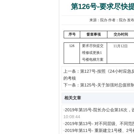
第126号-要求尽
来源：院办 作者：院办 发布时间：
序号
督查事项
交办时间
11
月
12
日
126
要求尽快提交
维修或更换
1
号楼电梯方案
上一条：
第127号-按照《24小时
的考核
下一条：
第125号-关于加强对总值班
相关文章
·
2019年第15号-院长办公会第16
10:08:44
·
2019年第13号- 对不同层级、不
·
2019年第11号- 重新建立1号楼、2