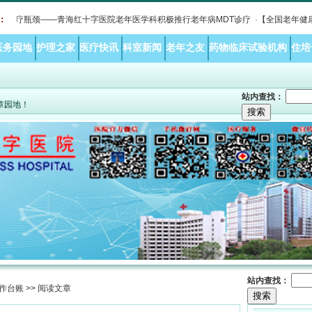
疗瓶颈——青海红十字医院老年医学科积极推行老年病MDT诊疗
：
·
【全国老年健康宣传
医务园地
护理之家
医疗快讯
科室新闻
老年之友
药物临床试验机构
住培
站内查找：
文章园地！
站内查找：
工作台账
>> 阅读文章