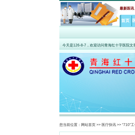
·
聚力攻克高原老年共病难题 MDT打破综合诊
最新医讯
首页
今天是
126-8-7，欢迎访问青海红十字医院
您当前位置：
网站首页
>>
医疗快讯
>>
“710”