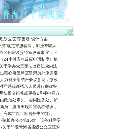
于规划医院“荣誉墙”设计方案
于开展“规范警服着装，加强警容风
关于办公用房及接待室改造事宜（正
照《24小时应急反应电话制度》执
转发关于举办党章宪法监察法党内法
号-远程心电值班室暂归员外服务部
号-人力资源部结合会议意见，修改
关于对厅系统新招录人员进行廉政警
要求尽快提交维修或更换1号楼电梯方
号-由政治处牵头，会同医务处、护
号-新员工胸牌出现科室名称错误，
2号- 完成年度目标责任书的签订工
4号-院长办公会第16次，设备科需要
0号-关于印发青海省省级公立医院对