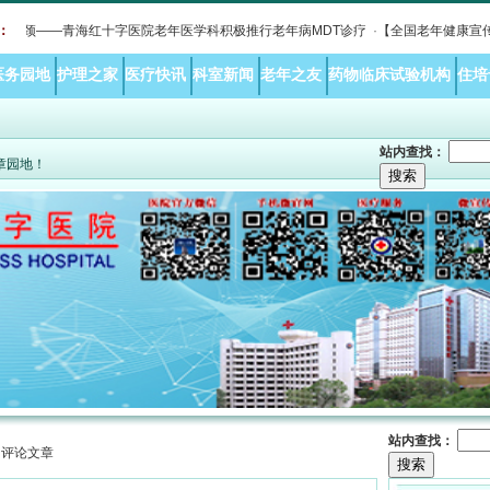
颈——青海红十字医院老年医学科积极推行老年病MDT诊疗
：
·
【全国老年健康宣传周】
医务园地
护理之家
医疗快讯
科室新闻
老年之友
药物临床试验机构
住培
站内查找：
文章园地！
站内查找：
> 评论文章