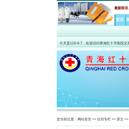
·
聚力攻克高原老年共病难题 MDT打破综合诊疗瓶
最新医讯
首页
今天是
126-8-7，欢迎访问青海红十字医院
您当前位置：
网站首页
>>
住培专栏
>>
原文
>