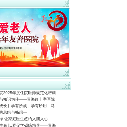
院2025年度住院医师规范化培训
与知识为伴——青海红十字医院
成长】学有所成，学有所用—马
的总结与畅想—
绎 让家庭医生签约入脑入心——
生命 以赛促学砺练精兵——青海