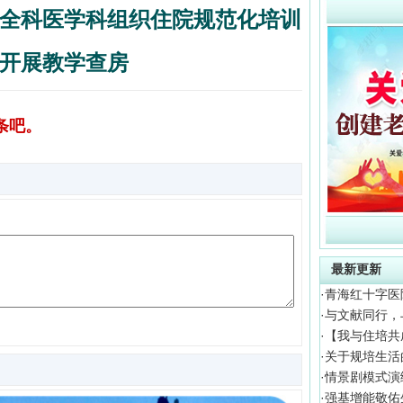
全科医学科组织住院规范化培训
开展教学查房
条吧。
最新更新
·
青海红十字医
·
与文献同行，
·
【我与住培共
·
关于规培生活
·
情景剧模式演
·
强基增能敬佑