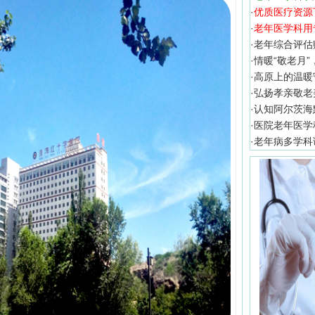
·
优质医疗资源
·
老年医学科用
·
老年综合评估
·
情暖“敬老月”
·
高原上的温暖
·
弘扬孝亲敬老
·
认知阿尔茨海
·
医院老年医学
·
老年病多学科