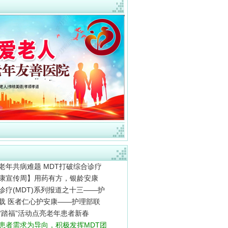
老年共病难题 MDT打破综合诊疗
康宣传周】用药有方，银龄安康
诊疗(MDT)系列报道之十三——护
载 医者仁心护安康——护理部联
“踏福”活动点亮老年患者新春
患者需求为导向，积极发挥MDT团