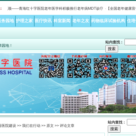
瓶颈——青海红十字医院老年医学科积极推行老年病MDT诊疗
：
·
【全国老年健康宣传周
医务园地
护理之家
医疗快讯
科室新闻
老年之友
药物临床试验机构
住培
站内查找：
文章园地！
站内查找：
善医院建设
>>
我们在行动
>>
原文
>> 评论文章