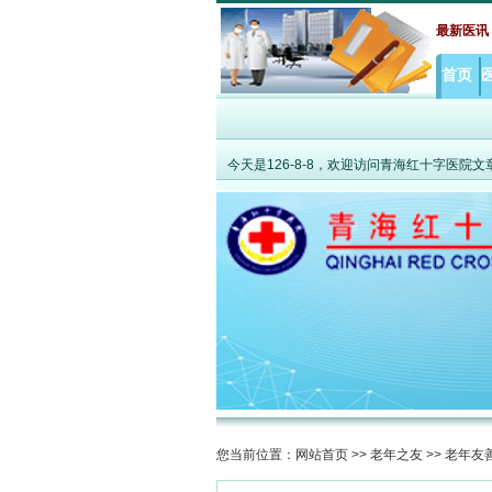
·
聚力攻克高原老年共病难题 MDT打破综合诊疗
最新医讯
首页
今天是
126-8-8，欢迎访问青海红十字医院
您当前位置：
网站首页
>>
老年之友
>>
老年友