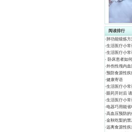
阅读排行
·
肺功能锻炼方
·
生活医疗小常
·
生活医疗小常
·
卧床患者如何
·
外伤性颅内血
·
预防食源性疾
·
健康寄语
·
生活医疗小常
·
眼药开封后 
·
生活医疗小常
·
电器巧用能省
·
高血压预防的
·
金秋吃梨的禁
·
远离食源性疾