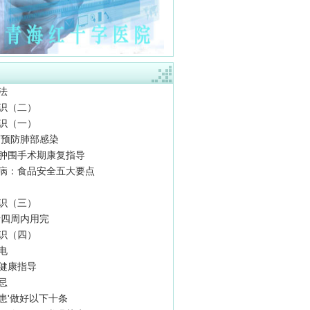
法
识（二）
识（一）
预防肺部感染
肿围手术期康复指导
病：食品安全五大要点
识（三）
请四周内用完
识（四）
电
健康指导
忌
患'做好以下十条