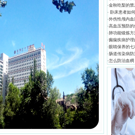
·
金秋吃梨的禁
·
卧床患者如何
·
外伤性颅内血
·
高血压预防的
·
肺功能锻炼方
·
癫痫疾病护理
·
眼睛保养的七
·
肠道传染病防
·
怎么防治血稠