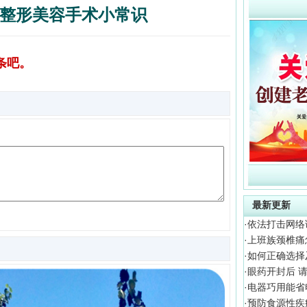
整形美容手术小常识
条吧。
最新更新
·
依法打击网络
·
上班族颈椎痛
·
如何正确选择
·
眼药开封后 
·
电器巧用能省
·
预防食源性疾