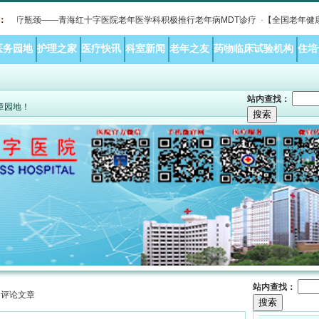
诊疗瓶颈——青海红十字医院老年医学科积极推行老年病MDT诊疗
：
·
【全国老年健康宣
医务园地
护理之家
医疗快讯
科室新闻
老年之友
药物临床试验机构
住培
站内查找：
文章园地！
站内查找：
> 评论文章