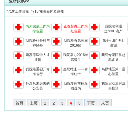
医疗快讯>>
“710”工作台账
|
“710”相关新闻及通知
尚未完成工作为
正在督办工作为
我院顺利通
绿色题
红色题
过“PAC流产
我院脊柱外科与
我院举办第三届
第十七批“博士
神经外
2016级
团”成
建高原医学人才
我院举办2016年
我院专家团队赴
摇篮
高级生
称多县
我院隆重召开青
生死时速 ——青
高原地区第一届
海省行
海红十
心脏重
怀念从未远去的
我院专家前往互
我院启动放射源
公安英
助县为
失控预
首页
上页
1
2
3
4
5
下页
末页